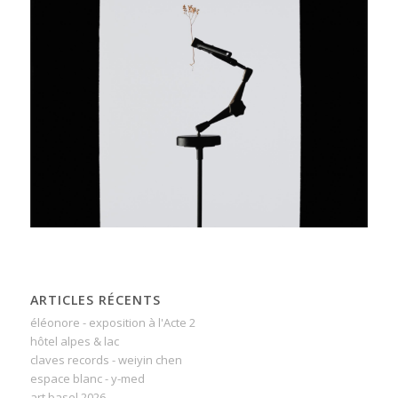
ARTICLES RÉCENTS
éléonore - exposition à l'Acte 2
hôtel alpes & lac
claves records - weiyin chen
espace blanc - y-med
art basel 2026