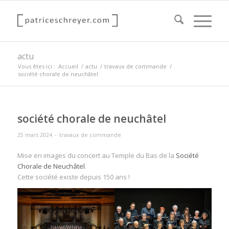
actu
Vous êtes ici :
Accueil
/
actu
/
travaux de commande
/
société chorale de neuchâtel
société chorale de neuchâtel
-
25 mars 2024
travaux de commande
Mise en images du concert au Temple du Bas de la
Société
Chorale de Neuchâtel
.
Cette société existe depuis 150 ans !