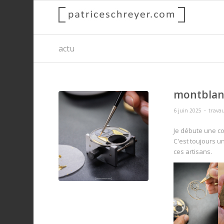
actu
montblan
-
6 juin 2025
trav
Je débute une co
C'est toujours u
ces artisans.