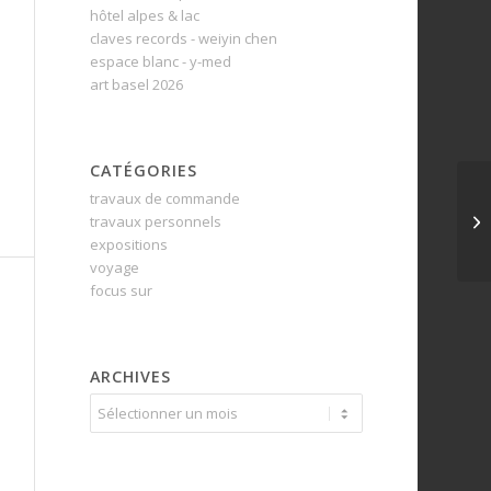
hôtel alpes & lac
claves records - weiyin chen
espace blanc - y-med
art basel 2026
CATÉGORIES
travaux de commande
travaux personnels
expositions
voyage
focus sur
ARCHIVES