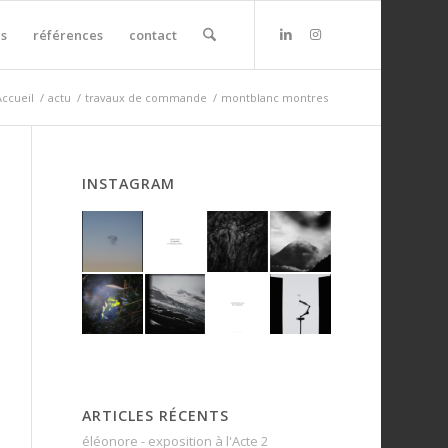
s
références
contact
Accueil
/
actu
/
travaux de commande
/
montblanc montres
INSTAGRAM
ARTICLES RÉCENTS
éléonore - exposition à l'Acte 2