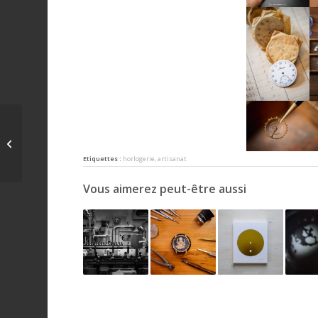
ivona - selective
breeding
Etiquettes :
horlogerie
,
artisanat
Vous aimerez peut-être aussi