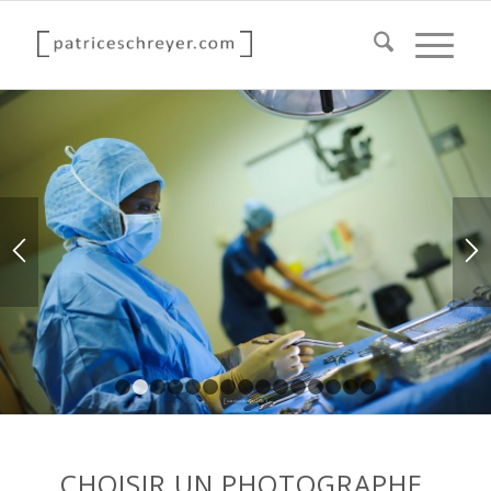
1
2
3
4
5
6
7
8
9
10
11
12
13
14
1
CHOISIR UN PHOTOGRAPHE,