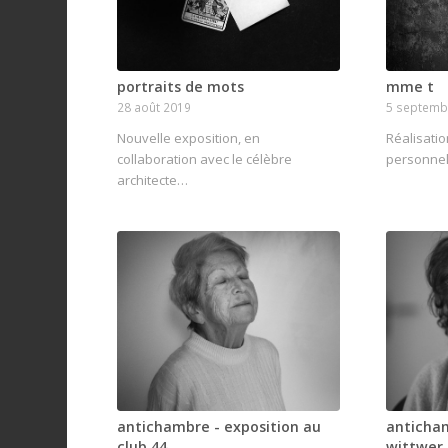
portraits de mots
mme t
28 août 2019
5 septemb
Nouvelle exposition, en
Réalisatio
collaboration avec le célèbre
personnel
architecte…
antichambre - exposition au
anticha
club 44
wittwer