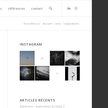
s
références
contact
Vous êtes ici :
Accueil
/
actu
/
expositions
INSTAGRAM
ARTICLES RÉCENTS
éléonore - exposition à l'Acte 2