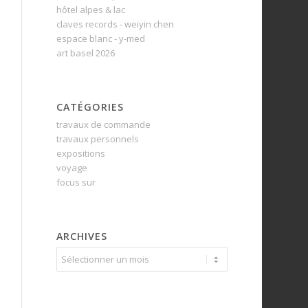
hôtel alpes & lac
claves records - weiyin chen
espace blanc - y-med
art basel 2026
CATÉGORIES
travaux de commande
travaux personnels
expositions
voyage
focus sur
ARCHIVES