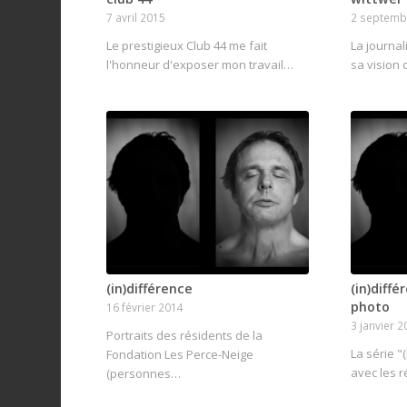
7 avril 2015
2 septemb
Le prestigieux Club 44 me fait
La journa
l'honneur d'exposer mon travail…
sa vision 
(in)différence
(in)diffé
photo
16 février 2014
3 janvier 2
Portraits des résidents de la
La série "
Fondation Les Perce-Neige
avec les 
(personnes…