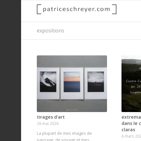
expositions
tirages d'art
extrema
dans le 
26 mai 2026
claras
La plupart de mes images de
6 mars 20
paysage, de voyage et mes