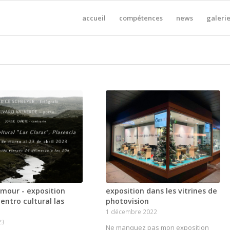
accueil
compétences
news
galerie
mour - exposition
exposition dans les vitrines de
centro cultural las
photovision
1 décembre 2022
23
Ne manquez pas mon exposition