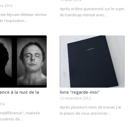
re 2014
Après m'être questionné sur le sujet
liste Myriam Wittwer donne
du handicap mental avec…
de l'exposition…
rence à la nuit de la
livre "regarde-moi"
12 novembre 2012
014
Après plusieurs mois de travail, j'ai
(in)différence", réalisée
le plaisir de vous annoncer…
résidents de…