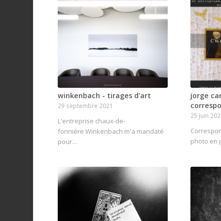
winkenbach - tirages d'art
jorge ca
corresp
29 septembre 2021
25 juin 20
L'entreprise chaux-de-
Correspon
fonnière Winkenbach m'a mandaté
photo en p
pour…