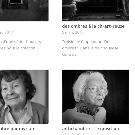
des ombres à la ch-art-reuse
re 2017
5 mars 2016
n d'une série d'images
Troisième étape pour "Des
les pour la création…
ombres". Dans le tout nouveau
centre…
mbre par myriam
antichambre - l'exposition
12 août 2014