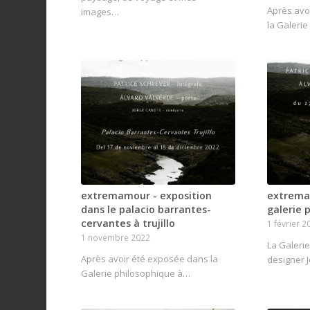
Après avo
images…
la Galeri
extremamour - exposition
extremam
dans le palacio barrantes-
galerie 
cervantes à trujillo
1 février 2
1 novembre 2022
La Galeri
Après avoir été exposée dans la
designer 
Galerie philosophique à…