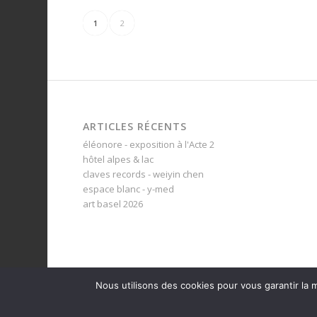
1
2
ARTICLES RÉCENTS
éléonore - exposition à l'Acte 2
hôtel alpes & lac
claves records - weiyin chen
espace blanc - y-med
art basel 2026
Nous utilisons des cookies pour vous garantir la m
© copyright - photographe patrice schreyer | neuchâtel | sui