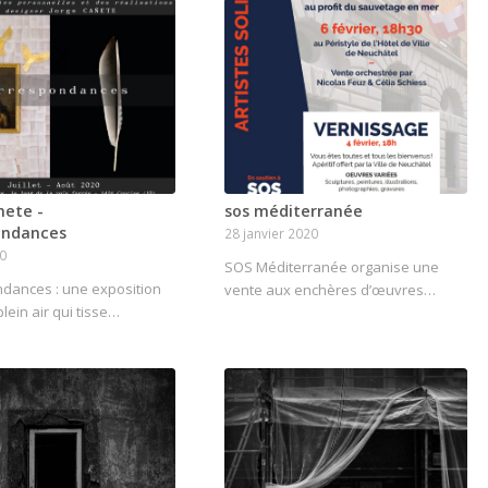
nete -
sos méditerranée
ondances
28 janvier 2020
20
SOS Méditerranée organise une
dances : une exposition
vente aux enchères d’œuvres…
lein air qui tisse…