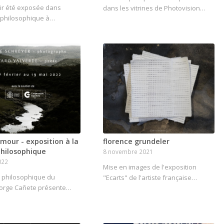
ir été exposée dans
dans les vitrines de Photovision…
e philosophique à…
our - exposition à la
florence grundeler
philosophique
8 novembre 2021
022
Mise en images de l'exposition
e philosophique du
"Ecarts" de l'artiste française…
Jorge Cañete présente…