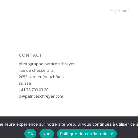
Page 1 sur 2
CONTACT
photographe patrice schreyer
rue de chasseral 2
2053 cernier (neuchâtel)
suisse
+41 78 709 03 20
p@patriceschreyer.com
eilleure expérience sur notre site web. Si vous continuez à utiliser ce
OK
Non
Politique de confidentialité
sse -
Enfold Theme by Kriesi