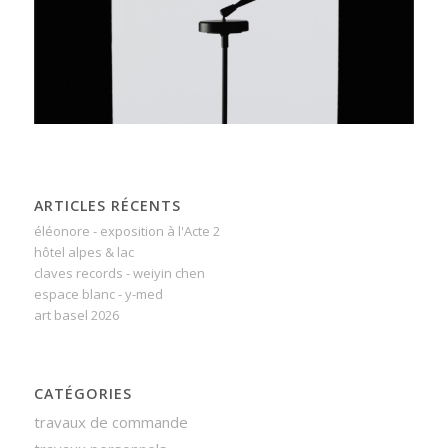
ARTICLES RÉCENTS
éléonore - exposition à l'Acte 2
hôtel alpes & lac
claves records - weiyin chen
espace blanc - y-med
art basel 2026
CATÉGORIES
travaux de commande