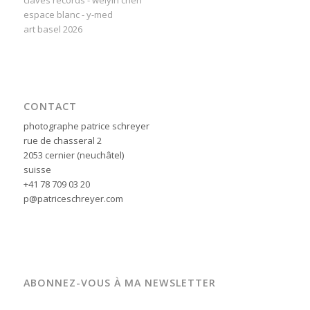
claves records - weiyin chen
espace blanc - y-med
art basel 2026
CONTACT
photographe patrice schreyer
rue de chasseral 2
2053 cernier (neuchâtel)
suisse
+41 78 709 03 20
p@patriceschreyer.com
ABONNEZ-VOUS À MA NEWSLETTER