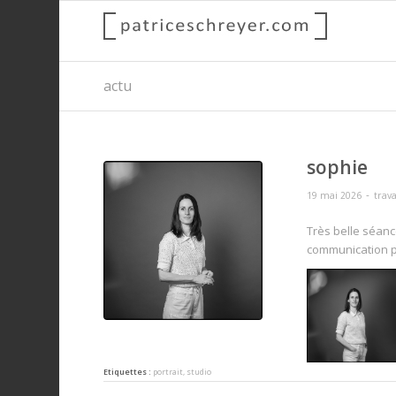
actu
sophie
-
19 mai 2026
tra
Très belle séan
communication p
Etiquettes :
portrait
,
studio