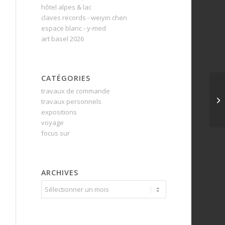
hôtel alpes & lac
claves records - weiyin chen
espace blanc - y-med
art basel 2026
CATÉGORIES
travaux de commande
travaux personnels
expositions
voyage
focus sur
ARCHIVES