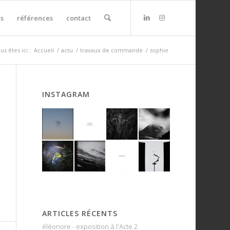
s
références
contact
us êtes ici :
Accueil
/
actu
/
travaux de commande
/
sophie
INSTAGRAM
ARTICLES RÉCENTS
éléonore - exposition à l'Acte 2