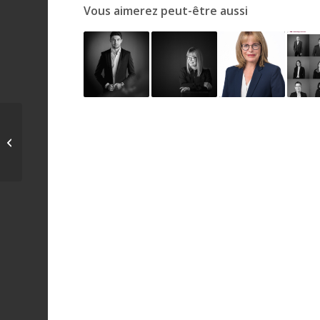
Vous aimerez peut-être aussi
barfuess in dr schtadt
laufe