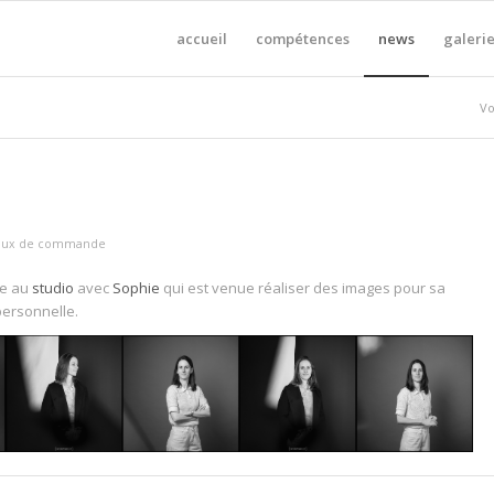
accueil
compétences
news
galerie
Vo
vaux de commande
ce au
studio
avec
Sophie
qui est venue réaliser des images pour sa
ersonnelle.