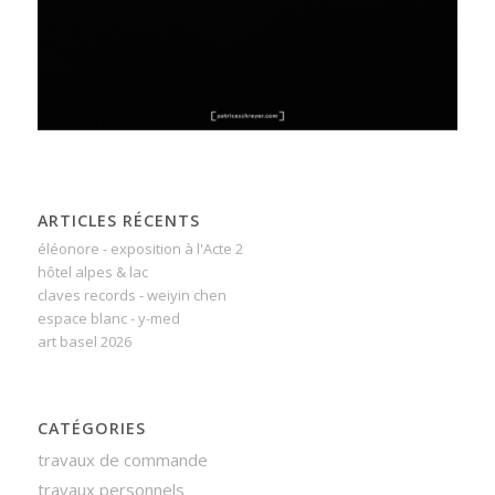
ARTICLES RÉCENTS
éléonore - exposition à l'Acte 2
hôtel alpes & lac
claves records - weiyin chen
espace blanc - y-med
art basel 2026
CATÉGORIES
travaux de commande
travaux personnels