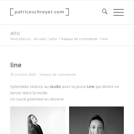
actu
Vous êtes ici :
Accueil
/
actu
/
travaux de commande
/
line
line
-
20 octobre 2020
travaux de commande
Splendide séance au
studio
avec la jeune
Line
qui désire se
lancer dans la mode.
Un sacré potentiel en devenir.