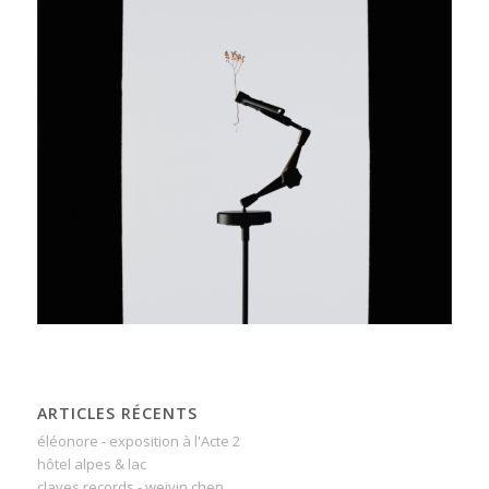
ARTICLES RÉCENTS
éléonore - exposition à l'Acte 2
hôtel alpes & lac
claves records - weiyin chen