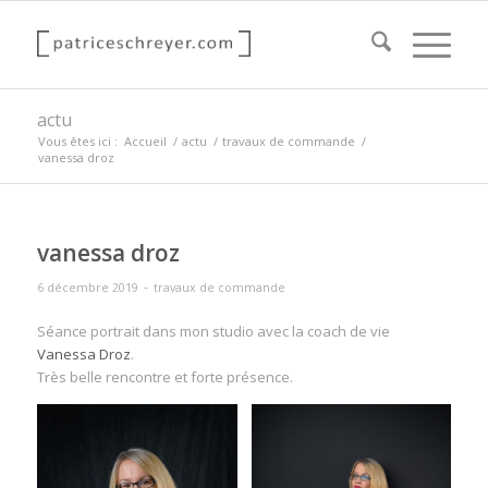
actu
Vous êtes ici :
Accueil
/
actu
/
travaux de commande
/
vanessa droz
vanessa droz
-
6 décembre 2019
travaux de commande
Séance portrait dans mon studio avec la coach de vie
Vanessa Droz
.
Très belle rencontre et forte présence.