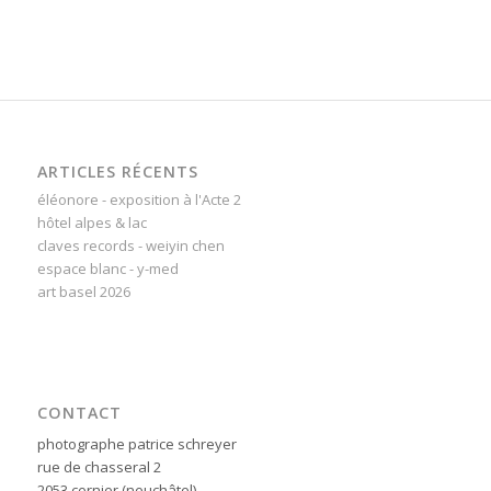
ARTICLES RÉCENTS
éléonore - exposition à l'Acte 2
hôtel alpes & lac
claves records - weiyin chen
espace blanc - y-med
art basel 2026
CONTACT
photographe patrice schreyer
rue de chasseral 2
2053 cernier (neuchâtel)