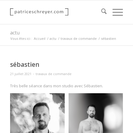
actu
Vous êtes ici :
Accueil
/
actu
/
travaux de commande
/
sébastien
sébastien
-
21 juillet 2021
travaux de commande
Très belle séance dans mon studio avec Sébastien.