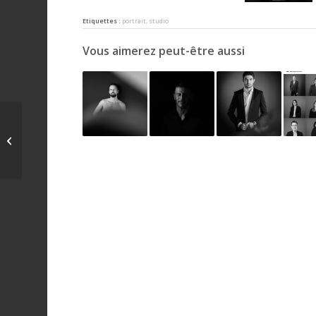
Etiquettes :
portrait
,
studio
Vous aimerez peut-être aussi
arnold & son - ultrathin
tourbillon koi