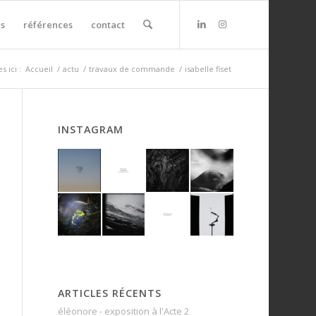
s
références
contact
s ici :
Accueil
/
actu
/
travaux de commande
/
isabelle fiset
INSTAGRAM
ARTICLES RÉCENTS
éléonore - exposition à l'Acte 2