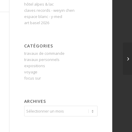
hôtel alpes & lac
claves records - weiyin chen
espace blanc - y-med
art basel 2026
CATÉGORIES
travaux de commande
travaux personnels
expositions
voyage
focus sur
ARCHIVES