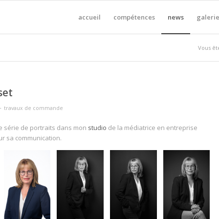
accueil
compétences
news
galerie
Vous ête
set
-
travaux de commande
e série de portraits dans mon
studio
de la médiatrice en entreprise
r sa communication.