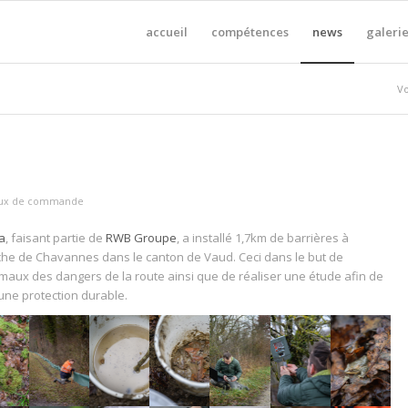
accueil
compétences
news
galerie
Vo
aux de commande
a
, faisant partie de
RWB Groupe
, a installé 1,7km de barrières à
he de Chavannes dans le canton de Vaud. Ceci dans le but de
maux des dangers de la route ainsi que de réaliser une étude afin de
une protection durable.