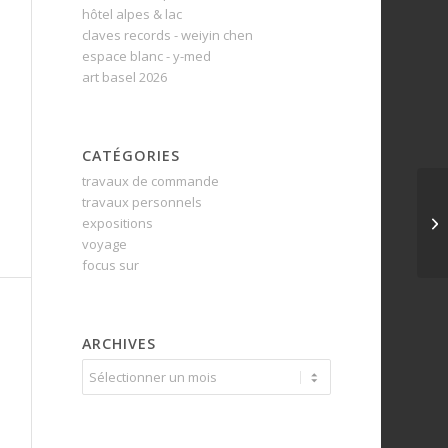
hôtel alpes & lac
claves records - weiyin chen
espace blanc - y-med
art basel 2026
CATÉGORIES
travaux de commande
travaux personnels
expositions
voyage
focus sur
ARCHIVES