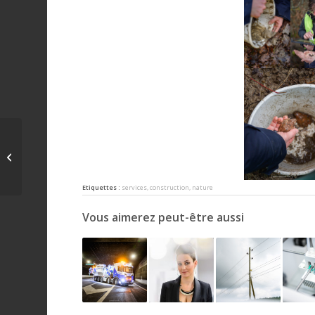
société chorale de
neuchâtel
Etiquettes :
services
,
construction
,
nature
Vous aimerez peut-être aussi