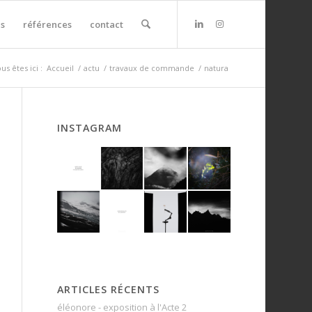
s
références
contact
us êtes ici :
Accueil
/
actu
/
travaux de commande
/
natura
INSTAGRAM
ARTICLES RÉCENTS
éléonore - exposition à l'Acte 2