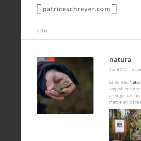
actu
natura
-
4 avril 2024
trav
Le bureau
Natur
amphibiens proc
protéger ces ani
mettre en place 