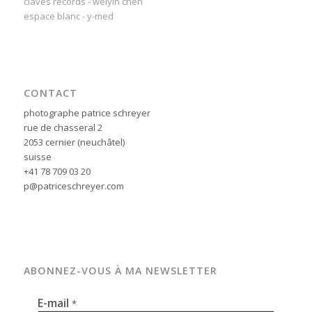
claves records - weiyin chen
espace blanc - y-med
CONTACT
photographe patrice schreyer
rue de chasseral 2
2053 cernier (neuchâtel)
suisse
+41 78 709 03 20
p@patriceschreyer.com
ABONNEZ-VOUS À MA NEWSLETTER
E-mail
*