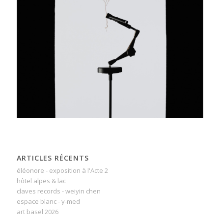
ARTICLES RÉCENTS
éléonore - exposition à l'Acte 2
hôtel alpes & lac
claves records - weiyin chen
espace blanc - y-med
art basel 2026