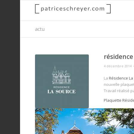
actu
résidence
4 décembre 2014
La
Résidence La
nouvelle plaquet
Travail réalisé p
Plaquette Résid