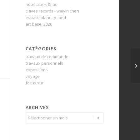
hôtel alpes & lac
claves records - weiyin chen
espace blanc - y-med
art basel 2026
CATÉGORIES
travaux de commande
travaux personnels
expositions
voyage
focus sur
ARCHIVES