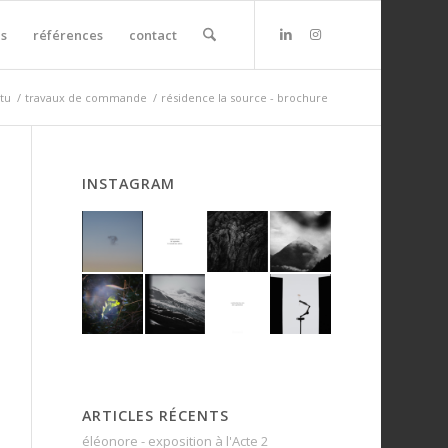
s
références
contact
tu
/
travaux de commande
/
résidence la source - brochure
INSTAGRAM
ARTICLES RÉCENTS
éléonore - exposition à l'Acte 2