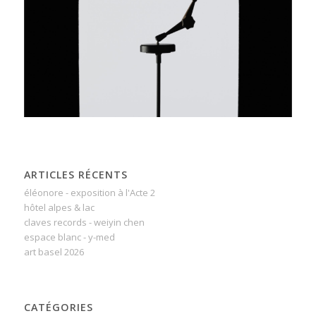
ARTICLES RÉCENTS
éléonore - exposition à l'Acte 2
hôtel alpes & lac
claves records - weiyin chen
espace blanc - y-med
art basel 2026
CATÉGORIES