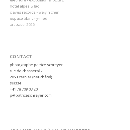
éléonore - exposition à l'Acte 2
hôtel alpes & lac
claves records - weiyin chen
espace blanc - y-med
art basel 2026
CONTACT
photographe patrice schreyer
rue de chasseral 2
2053 cernier (neuchâtel)
suisse
+41 78 709 03 20
p@patriceschreyer.com