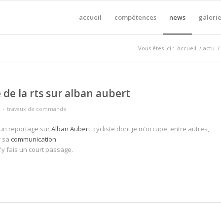
accueil
compétences
news
galerie
Vous êtes ici :
Accueil
/
actu
/
 de la rts sur alban aubert
-
4
travaux de commande
 un reportage sur
Alban Aubert
, cycliste dont je m'occupe, entre autres,
r sa
communication
.
j'y fais un court passage.