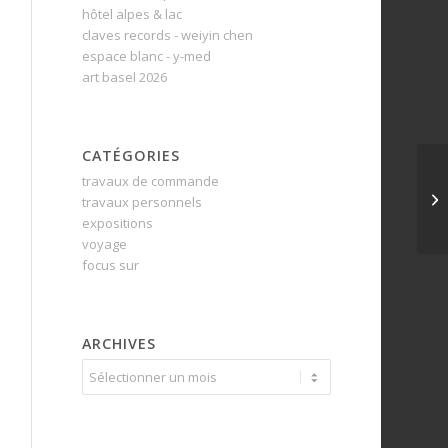
hôtel alpes & lac
claves records - weiyin chen
espace blanc - y-med
art basel 2026
CATÉGORIES
travaux de commande
travaux personnels
expositions
voyage
focus sur
ARCHIVES