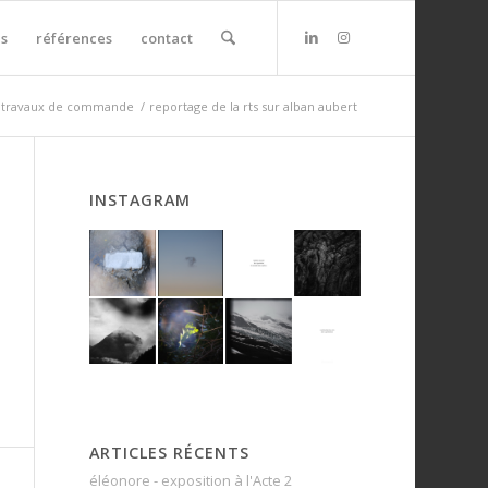
s
références
contact
travaux de commande
/
reportage de la rts sur alban aubert
INSTAGRAM
ARTICLES RÉCENTS
éléonore - exposition à l'Acte 2