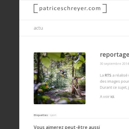
actu
reportage
30 septembre 201
La
RTS
a réalisé
des images pou
Durant ce sujet, 
A voir
ici
.
Etiquettes :
sport
Vous aimerez peut-être aussi