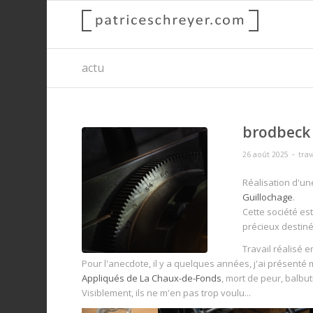
actu
brodbeck 
-
26 août 2025
tra
Réalisation d'u
Guillochage
.
Cette société es
précieux destin
Travail réalisé 
Pour l'anecdote, il y a quelques années, j'ai présenté 
Appliqués de La Chaux-de-Fonds
, mort de peur, balbut
Visiblement, ils ne m'en pas trop voulu...