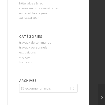
hôtel alpes & lac
claves records - weiyin chen
espace blanc - y-med
art basel 2026
CATÉGORIES
travaux de commande
travaux personnels
expositions
voyage
focus sur
ARCHIVES