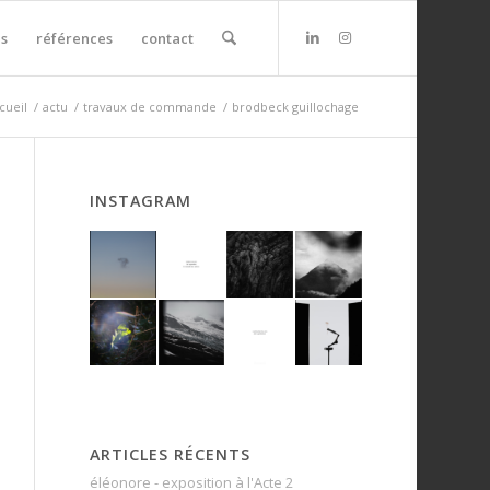
s
références
contact
cueil
/
actu
/
travaux de commande
/
brodbeck guillochage
INSTAGRAM
ARTICLES RÉCENTS
éléonore - exposition à l'Acte 2