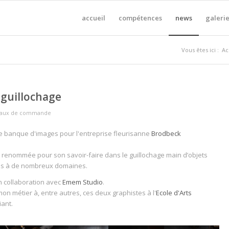
accueil
compétences
news
galerie
Vous êtes ici :
Ac
guillochage
vaux de commande
ne banque d'images pour l'entreprise fleurisanne
Brodbeck
t renommée pour son savoir-faire dans le guillochage main d’objets
és à de nombreux domaines.
en collaboration avec
Emem Studio
.
mon métier à, entre autres, ces deux graphistes à l'
Ecole d'Arts
iant.