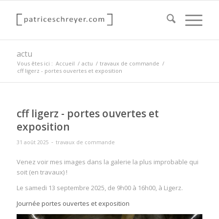
actu
Vous êtes ici :
Accueil
/
actu
/
travaux de commande
/
cff ligerz - portes ouvertes et exposition
cff ligerz - portes ouvertes et
exposition
-
31 août 2025
travaux de commande
Venez voir mes images dans la galerie la plus improbable qui
soit (en travaux) !
Le samedi 13 septembre 2025, de 9h00 à 16h00, à Ligerz.
Journée portes ouvertes et exposition