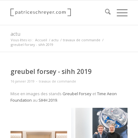
actu
Vous êtes ici :
Accueil
/
actu
/
travaux de commande
/
greubel forsey - sihh 2019
greubel forsey - sihh 2019
-
16 janvier 2019
travaux de commande
Mise en images des stands
Greubel Forsey
et
Time Aeon
Foundation
au
SIHH 2019
.