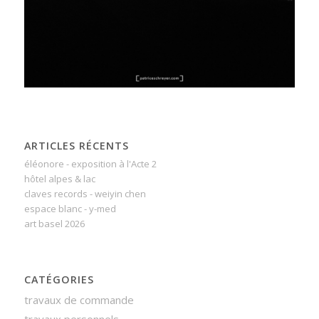
ARTICLES RÉCENTS
éléonore - exposition à l'Acte 2
hôtel alpes & lac
claves records - weiyin chen
espace blanc - y-med
art basel 2026
CATÉGORIES
travaux de commande
travaux personnels