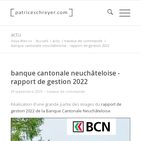
actu
Vous êtes ici :
Accueil
/
actu
/
travaux de commande
/
banque cantonale neuchâteloise - rapport de gestion 2022
banque cantonale neuchâteloise -
rapport de gestion 2022
-
29 septembre 2023
travaux de commande
Réalisation d'une grande partie des images du
rapport de
gestion 2022 de la Banque Cantonale Neuchâteloise
.