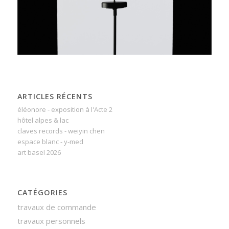
ARTICLES RÉCENTS
éléonore - exposition à l'Acte 2
hôtel alpes & lac
claves records - weiyin chen
espace blanc - y-med
art basel 2026
CATÉGORIES
travaux de commande
travaux personnels