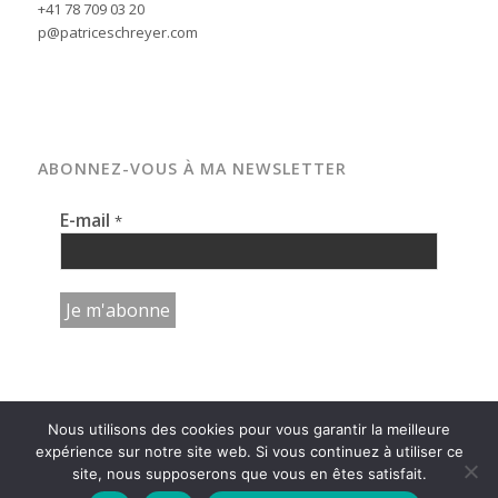
+41 78 709 03 20
p@patriceschreyer.com
ABONNEZ-VOUS À MA NEWSLETTER
E-mail
*
Nous utilisons des cookies pour vous garantir la meilleure
expérience sur notre site web. Si vous continuez à utiliser ce
site, nous supposerons que vous en êtes satisfait.
© copyright - photographe patrice schreyer | neuchâtel | suisse -