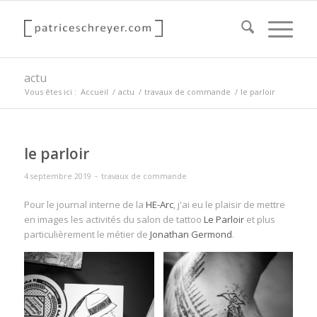
actu
Vous êtes ici :
Accueil
/
actu
/
travaux de commande
/
le parloir
le parloir
-
4 septembre 2019
travaux de commande
Pour le journal interne de la
HE-Arc
, j'ai eu le plaisir de mettre
en images les activités du salon de tattoo
Le Parloir
et plus
particulièrement le métier de
Jonathan Germond
.