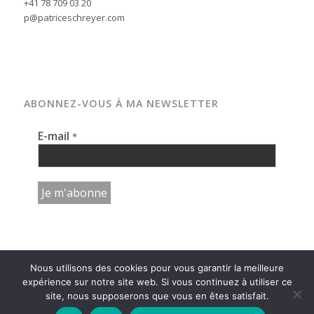
+41 78 709 03 20
p@patriceschreyer.com
ABONNEZ-VOUS À MA NEWSLETTER
E-mail
*
Nous utilisons des cookies pour vous garantir la meilleure
expérience sur notre site web. Si vous continuez à utiliser ce
site, nous supposerons que vous en êtes satisfait.
© copyright - photographe patrice schreyer | neuchâtel | suisse -