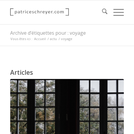
Archive d’étiquettes pour : voyage
Vous êtes ici :
Accueil
/
actu
/
voyage
Articles