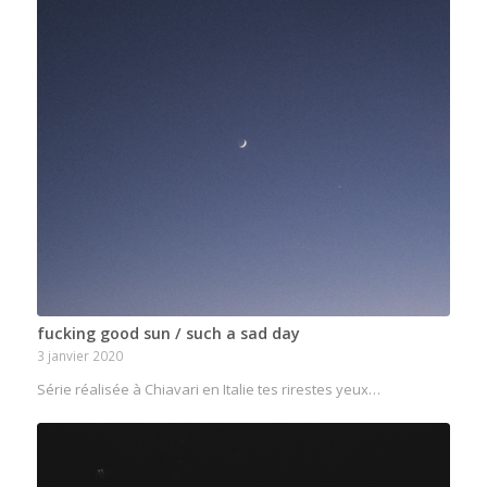
fucking good sun / such a sad day
3 janvier 2020
Série réalisée à Chiavari en Italie tes rirestes yeux…