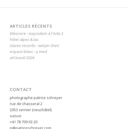
ARTICLES RÉCENTS
éléonore - exposition à l'Acte 2
hôtel alpes & lac
claves records - weiyin chen
espace blanc - y-med
art basel 2026
CONTACT
photographe patrice schreyer
rue de chasseral 2
2053 cernier (neuchâtel)
suisse
+41 78 709 03 20
p@patriceschreyer.com