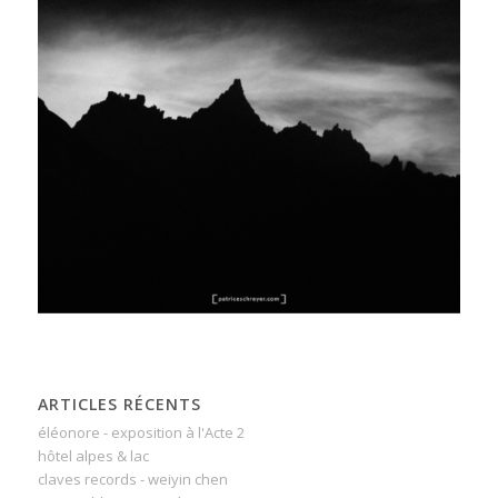
ARTICLES RÉCENTS
éléonore - exposition à l'Acte 2
hôtel alpes & lac
claves records - weiyin chen