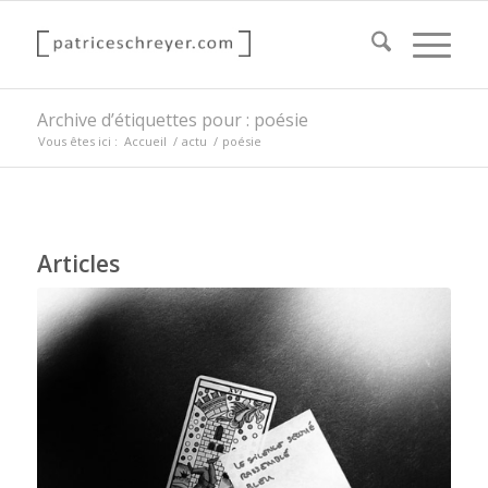
Archive d’étiquettes pour : poésie
Vous êtes ici :
Accueil
/
actu
/
poésie
Articles