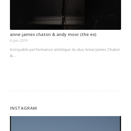
anne-james chaton & andy moor (the ex)
4 juin 2019
Incroyable performance artistique du duo Anne-James Chaton
&…
INSTAGRAM