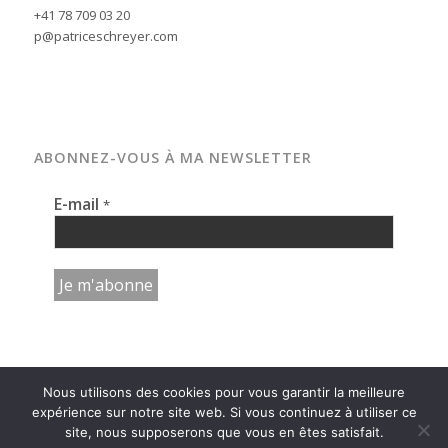
+41 78 709 03 20
p@patriceschreyer.com
ABONNEZ-VOUS À MA NEWSLETTER
E-mail
*
Nous utilisons des cookies pour vous garantir la meilleure
expérience sur notre site web. Si vous continuez à utiliser ce
site, nous supposerons que vous en êtes satisfait.
© copyright - photographe patrice schreyer | neuchâtel | suisse -