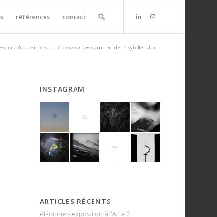
s
références
contact
s ici :
Accueil
/
actu
/
travaux de commande
/
sybille blum
INSTAGRAM
ARTICLES RÉCENTS
éléonore - exposition à l'Acte 2