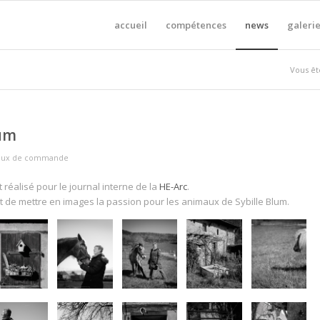
accueil
compétences
news
galerie
Vous ête
lum
vaux de commande
 réalisé pour le journal interne de la
HE-Arc
.
agit de mettre en images la passion pour les animaux de Sybille Blum.