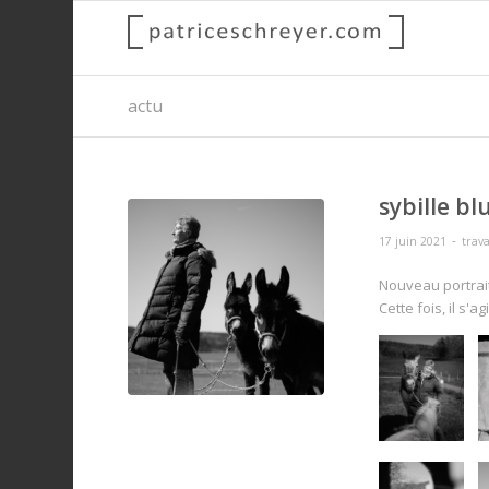
actu
sybille b
-
17 juin 2021
tra
Nouveau portrait
Cette fois, il s'