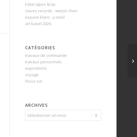
hôtel alpes & lac
claves records - weiyin chen
espace blanc - y-med
art basel 2026
CATÉGORIES
travaux de commande
travaux personnels
expositions
voyage
focus sur
ARCHIVES