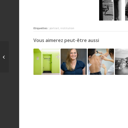
Etiquettes :
portrait
,
institution
Vous aimerez peut-être aussi
manufacture la joux-
perret