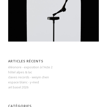
ARTICLES RÉCENTS
éléonore - exposition à l'Acte 2
hôtel alpes & lac
claves records - weiyin chen
espace blanc - y-med
art basel 2026
CATÉGORIES