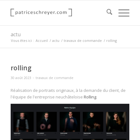
actu
Vous êtes ici :
Accueil
/
actu
/
travaux de commande
/
rolling
rolling
-
30 août 2023
travaux de commande
Réalisation de portraits originaux, à la demande du client, de
l'équipe de l'entreprise neuchâteloise
Rolling
.