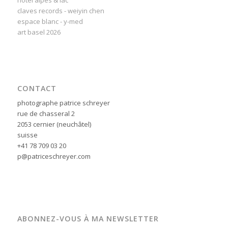
hôtel alpes & lac
claves records - weiyin chen
espace blanc - y-med
art basel 2026
CONTACT
photographe patrice schreyer
rue de chasseral 2
2053 cernier (neuchâtel)
suisse
+41 78 709 03 20
p@patriceschreyer.com
ABONNEZ-VOUS À MA NEWSLETTER