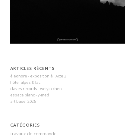
ARTICLES RÉCENTS
éléonore - exposition à l'Acte 2
hôtel alpes & lac
claves records - weiyin chen
espace blanc - y-med
art basel 2026
CATÉGORIES
travaux de commande