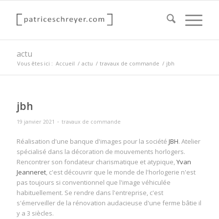
actu
Vous êtes ici :
Accueil
/
actu
/
travaux de commande
/
jbh
jbh
-
19 janvier 2021
travaux de commande
Réalisation d'une banque d'images pour la société
JBH
. Atelier
spécialisé dans la décoration de mouvements horlogers.
Rencontrer son fondateur charismatique et atypique,
Yvan
Jeanneret
, c'est découvrir que le monde de l'horlogerie n'est
pas toujours si conventionnel que l'image véhiculée
habituellement. Se rendre dans l'entreprise, c'est
s'émerveiller de la rénovation audacieuse d'une ferme bâtie il
y a 3 siècles.