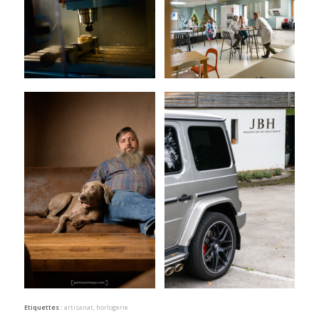
Etiquettes :
artisanat
,
horlogerie