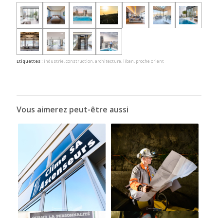
Etiquettes :
industrie
,
construction
,
architecture
,
liban
,
proche orient
Vous aimerez peut-être aussi