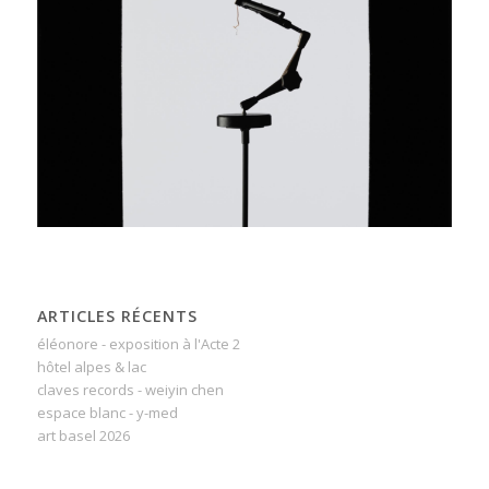
ARTICLES RÉCENTS
éléonore - exposition à l'Acte 2
hôtel alpes & lac
claves records - weiyin chen
espace blanc - y-med
art basel 2026