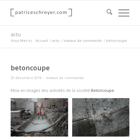
actu
Vous êtes ici :
Accueil
/
actu
/
travaux de commande
/
betoncoupe
betoncoupe
-
20 décembre 2019
travaux de commande
Mise en images des activités de la société
Betoncoupe
.