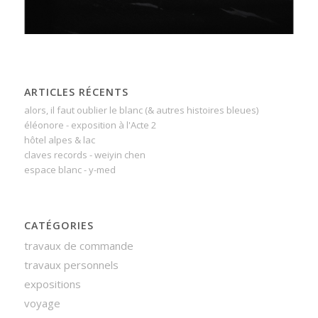
ARTICLES RÉCENTS
alors, il faut oublier le blanc (& autres histoires bleues)
éléonore - exposition à l'Acte 2
hôtel alpes & lac
claves records - weiyin chen
espace blanc - y-med
CATÉGORIES
travaux de commande
travaux personnels
expositions
voyage