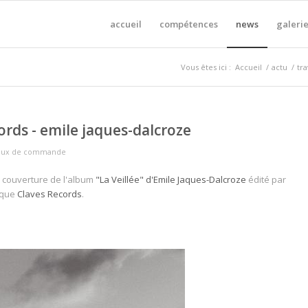
accueil
compétences
news
galerie
Vous êtes ici :
Accueil
/
actu
/
tr
ords - emile jaques-dalcroze
vaux de commande
a couverture de l'album
"La Veillée" d'Emile Jaques-Dalcroze
édité par
sque
Claves Records
.