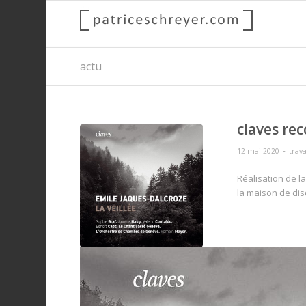
actu
claves rec
-
12 mai 2020
tra
Réalisation de l
la maison de di