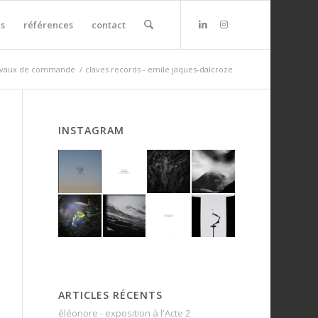
s
références
contact
avaux de commande
/
claves records - emile jaques-dalcroze
INSTAGRAM
ARTICLES RÉCENTS
éléonore - exposition à l'Acte 2