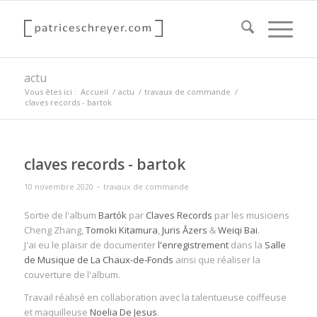
actu
Vous êtes ici :
Accueil
/
actu
/
travaux de commande
/
claves records - bartok
claves records - bartok
-
10 novembre 2020
travaux de commande
Sortie de l'album
Bartók
par
Claves Records
par les musiciens
Cheng Zhang,
Tomoki Kitamura
,
Juris Āzers
&
Weiqi Bai
.
J'ai eu le plaisir de documenter
l'enregistrement
dans la
Salle
de Musique de La Chaux-de-Fonds
ainsi que réaliser la
couverture de l'album.
Travail réalisé en collaboration avec la talentueuse coiffeuse
et maquilleuse
Noelia De Jesus
.