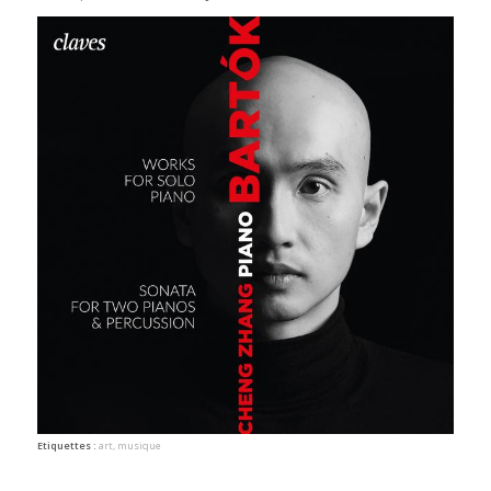
Etiquettes :
art
,
musique