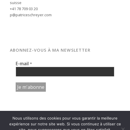
suisse
+41 78 709 03 20
p@patriceschreyer.com
ABONNEZ-VOUS À MA NEWSLETTER
E-mail
*
Nous utilisons des cookies pour vous garantir la meilleure
expérience sur notre site web. Si vous continuez à utiliser ce
site, nous supposerons que vous en êtes satisfait.