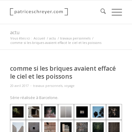
actu
Vous êtes ici :
Accueil
/
actu
/
travaux personnels
/
comme si les briques avaient effacé le ciel et les poissons
comme si les briques avaient effacé
le ciel et les poissons
-
20 avril 2017
travaux personnels
,
voyage
Série réalisée à Barcelone.