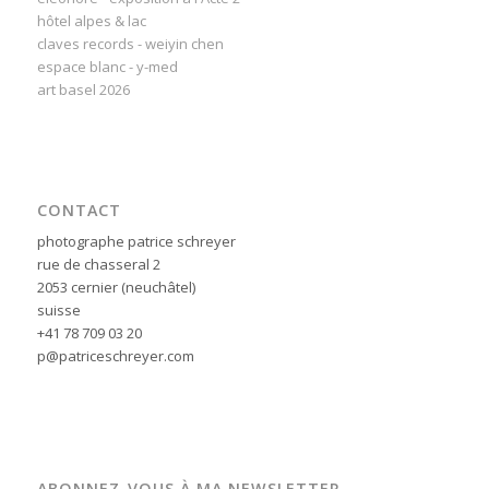
hôtel alpes & lac
claves records - weiyin chen
espace blanc - y-med
art basel 2026
CONTACT
photographe patrice schreyer
rue de chasseral 2
2053 cernier (neuchâtel)
suisse
+41 78 709 03 20
p@patriceschreyer.com
ABONNEZ-VOUS À MA NEWSLETTER