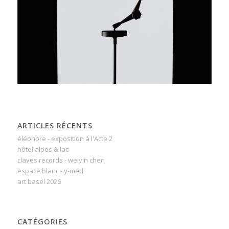
ARTICLES RÉCENTS
éléonore - exposition à l'Acte 2
hôtel alpes & lac
claves records - weiyin chen
espace blanc - y-med
art basel 2026
CATÉGORIES