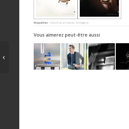
Etiquettes :
industrie
,
artisanat
,
horlogerie
Vous aimerez peut-être aussi
brasserie des
franches-montagnes