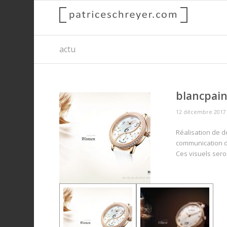
actu
blancpai
12 décembre 2017
Réalisation de d
communication 
Ces visuels sero