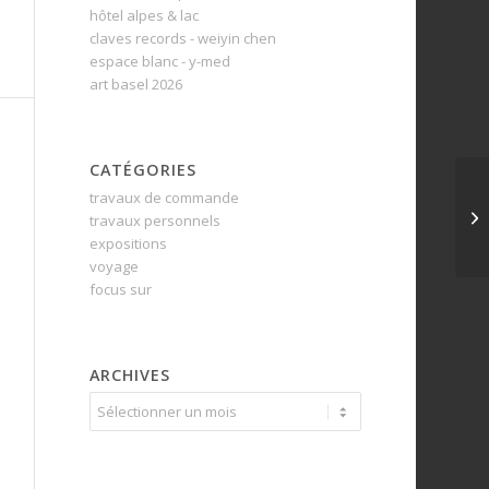
hôtel alpes & lac
claves records - weiyin chen
espace blanc - y-med
art basel 2026
CATÉGORIES
travaux de commande
travaux personnels
expositions
voyage
focus sur
ARCHIVES