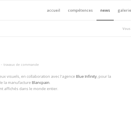
accueil
compétences
news
galerie
Vous ê
n
-
travaux de commande
eux visuels, en collaboration avec l'agence
Blue Infinity
, pour la
de la manufacture
Blancpain
.
nt affichés dans le monde entier.