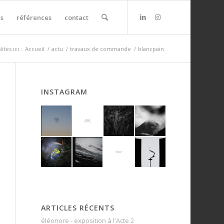
s
références
contact
tes ici :
Accueil
/
actu
/
travaux de commande
/
blancpain
INSTAGRAM
ARTICLES RÉCENTS
éléonore - exposition à l'Acte 2