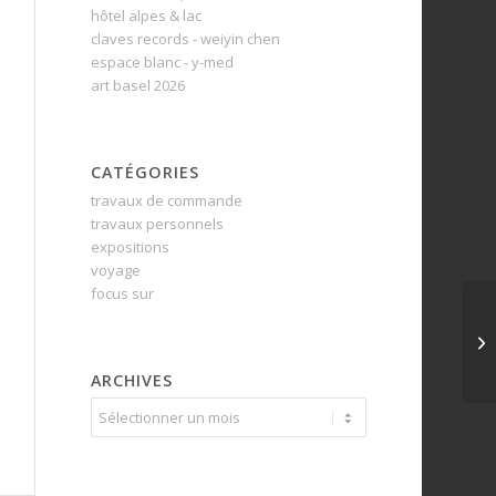
hôtel alpes & lac
claves records - weiyin chen
espace blanc - y-med
art basel 2026
CATÉGORIES
travaux de commande
travaux personnels
expositions
voyage
focus sur
ARCHIVES