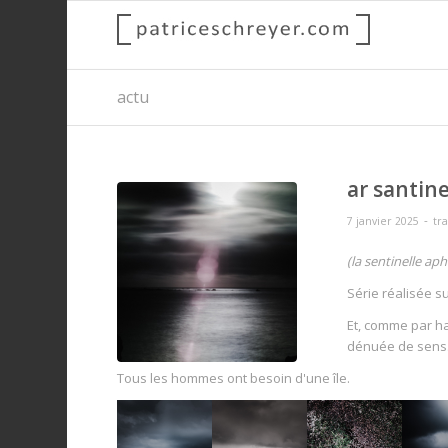
actu
ar santin
-
7 janvier 2025
tr
(la sentinelle ap
Série réalisée su
Et, comme par h
dénuée de sens
Tous les hommes ont besoin d'une île.