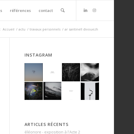
s
références
contact
:
Accueil
/
actu
/
travaux personnels
/
ar santinell divouezh
INSTAGRAM
ARTICLES RÉCENTS
éléonore - exposition à l'Acte 2