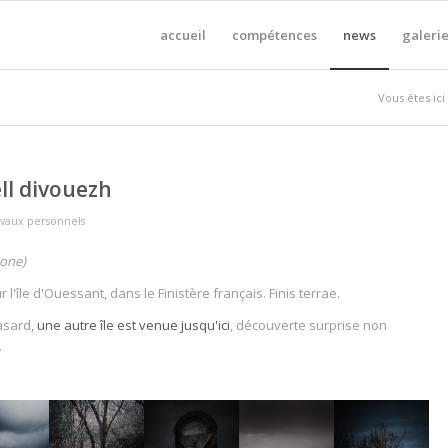
accueil
compétences
news
galerie
Vous êtes ici 
ell divouezh
avaux personnels
hone)
r l'île d'Ouessant, dans le Finistère français. Finis terrae.
asard,
une autre île est venue jusqu'ici
, découverte surprise non
.