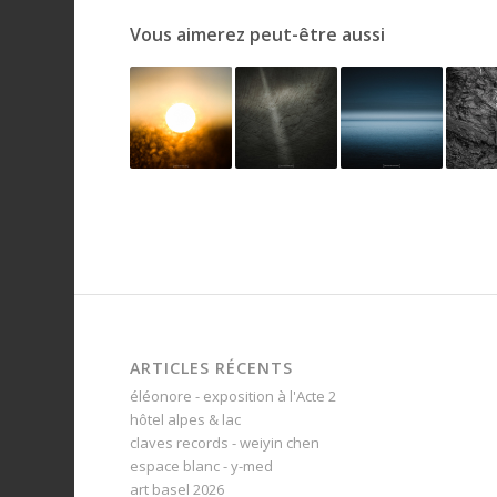
Vous aimerez peut-être aussi
ARTICLES RÉCENTS
éléonore - exposition à l'Acte 2
hôtel alpes & lac
claves records - weiyin chen
espace blanc - y-med
art basel 2026