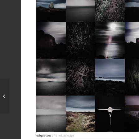
chiharu shiota au
grand palais
Etiquettes :
france
,
paysage