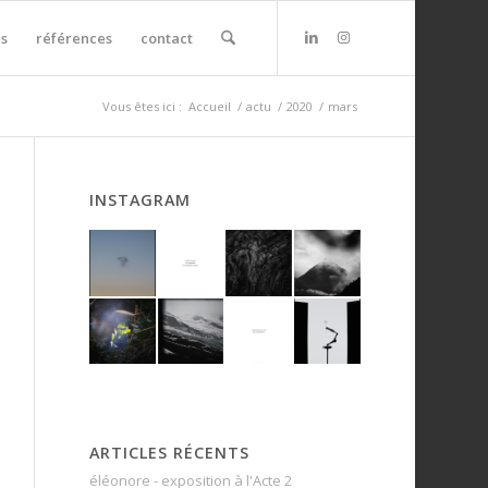
s
références
contact
Vous êtes ici :
Accueil
/
actu
/
2020
/
mars
INSTAGRAM
ARTICLES RÉCENTS
éléonore - exposition à l'Acte 2