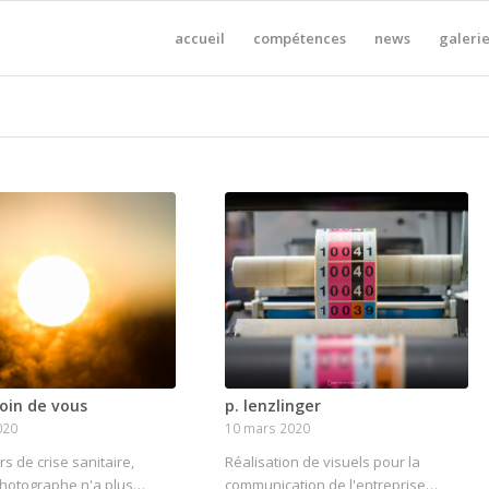
accueil
compétences
news
galerie
oin de vous
p. lenzlinger
020
10 mars 2020
rs de crise sanitaire,
Réalisation de visuels pour la
-photographe n'a plus…
communication de l'entreprise…