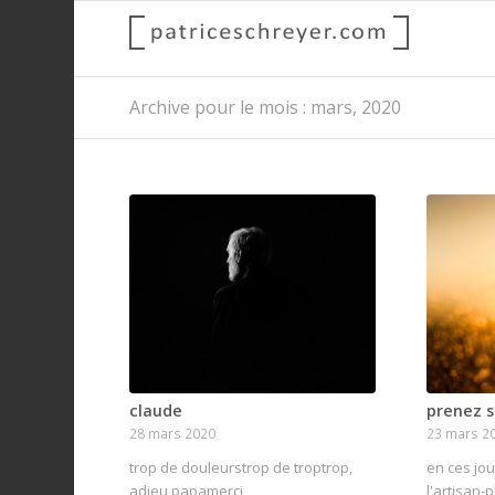
Archive pour le mois : mars, 2020
claude
prenez s
28 mars 2020
23 mars 2
trop de douleurstrop de troptrop,
en ces jou
adieu papamerci
l'artisan