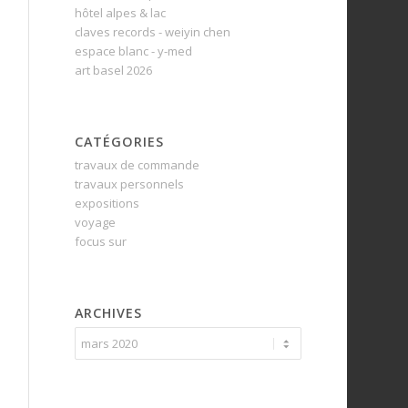
hôtel alpes & lac
claves records - weiyin chen
espace blanc - y-med
art basel 2026
CATÉGORIES
travaux de commande
travaux personnels
expositions
voyage
focus sur
ARCHIVES