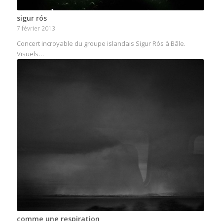
sigur rós
7 février 2013
Concert incroyable du groupe islandais Sigur Rós à Bâle.
Visuels…
comme une respiration