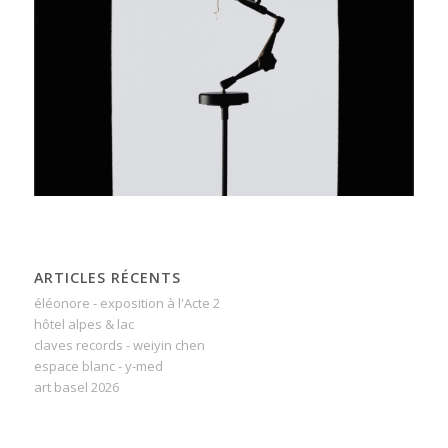
ARTICLES RÉCENTS
éléonore - exposition à l'Acte 2
hôtel alpes & lac
claves records - weiyin chen
espace blanc - y-med
art basel 2026