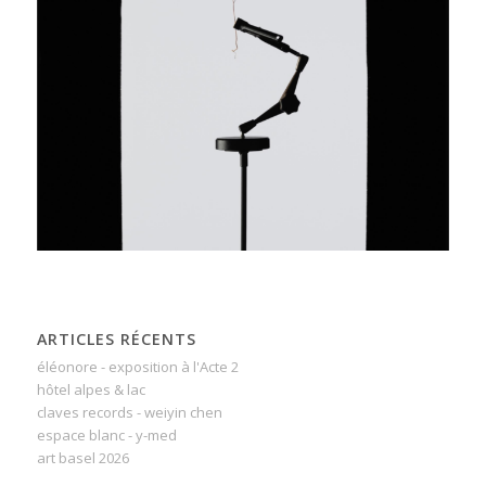
ARTICLES RÉCENTS
éléonore - exposition à l'Acte 2
hôtel alpes & lac
claves records - weiyin chen
espace blanc - y-med
art basel 2026