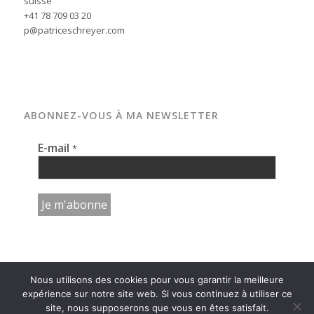
suisse
+41 78 709 03 20
p@patriceschreyer.com
ABONNEZ-VOUS À MA NEWSLETTER
E-mail
*
Nous utilisons des cookies pour vous garantir la meilleure
expérience sur notre site web. Si vous continuez à utiliser ce
site, nous supposerons que vous en êtes satisfait.