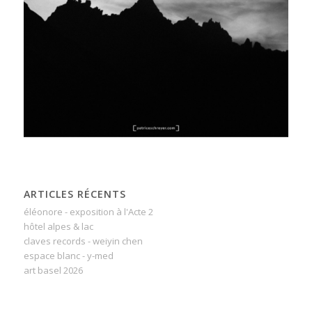
ARTICLES RÉCENTS
éléonore - exposition à l'Acte 2
hôtel alpes & lac
claves records - weiyin chen
espace blanc - y-med
art basel 2026