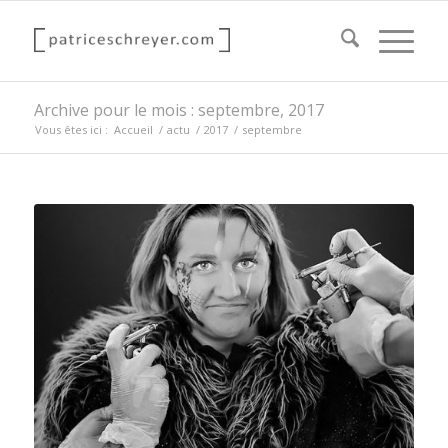
Archive pour le mois : septembre, 2017
Vous êtes ici :
Accueil
/
actu
/
2017
/
septembre