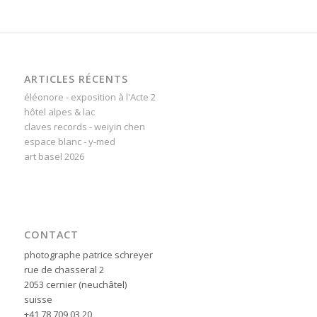
ARTICLES RÉCENTS
éléonore - exposition à l'Acte 2
hôtel alpes & lac
claves records - weiyin chen
espace blanc - y-med
art basel 2026
CONTACT
photographe patrice schreyer
rue de chasseral 2
2053 cernier (neuchâtel)
suisse
+41 78 709 03 20