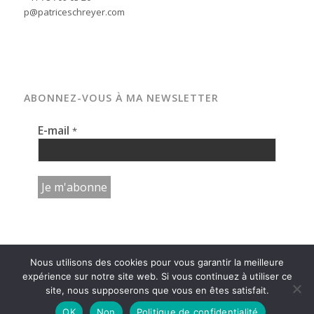
p@patriceschreyer.com
ABONNEZ-VOUS À MA NEWSLETTER
E-mail
*
Nous utilisons des cookies pour vous garantir la meilleure
expérience sur notre site web. Si vous continuez à utiliser ce
site, nous supposerons que vous en êtes satisfait.
© copyright - photographe patrice schreyer | neuchâtel | suisse -
OK
Non
Politique de confidentialité