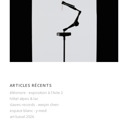
ARTICLES RÉCENTS
éléonore - exposition à l'Acte 2
hôtel alpes & lac
claves records - weiyin chen
espace blanc - y-med
art basel 2026